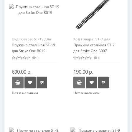
Код товара:
ST-19 для
Код товара:
ST-7 для
Strike One B019
Пружина стальная ST-19
Strike One B007
Пружина стальная ST-7
для Strike One B019
для Strike One B007
0
0
690.00 р.
190.00 р.
Нет в наличии
Нет в наличии