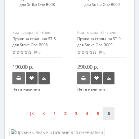
Код товара:
ST-8 для
Код товара:
ST-9 для
Strike One B008
Пружина стальная ST-8
Strike One B009
Пружина стальная ST-9
для Strike One B008
для Strike One B009
0
0
190.00 р.
290.00 р.
Нет в наличии
Нет в наличии
|<
<
1
2
3
4
5
6