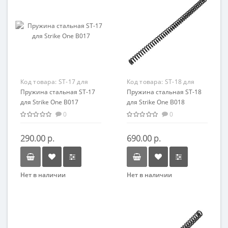
Код товара:
ST-17 для
Код товара:
ST-18 для
Strike One B017
Пружина стальная ST-17
Strike One B018
Пружина стальная ST-18
для Strike One B017
для Strike One B018
0
0
290.00 р.
690.00 р.
Нет в наличии
Нет в наличии